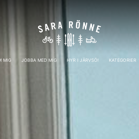
 MIG
JOBBA MED MIG
HYR I JÄRVSÖ!
KATEGORIER