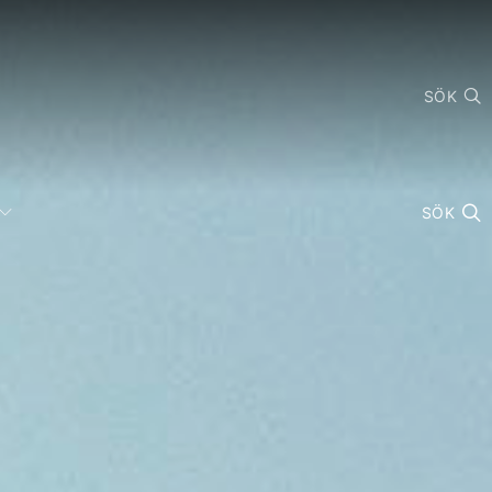
SÖK
SÖK