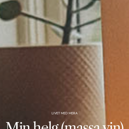
LIVET MED MERA
Min helg (massa vin)