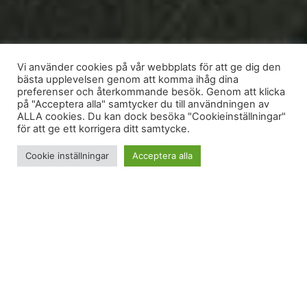
Vi använder cookies på vår webbplats för att ge dig den
bästa upplevelsen genom att komma ihåg dina
preferenser och återkommande besök. Genom att klicka
på "Acceptera alla" samtycker du till användningen av
ALLA cookies. Du kan dock besöka "Cookieinställningar"
för att ge ett korrigera ditt samtycke.
Cookie inställningar
Acceptera alla
Det finns födelsedagspresenter och så finns det
födelsedagspresenter. När jag fyllde år i september
så gav min vän Katta mig en bagerikväll med
Undersåkers stolthet: Maja! Samma Maja som har
Majas skafferi. Så igår kväll ringde det på dörren