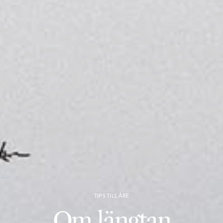
TIPS TILL ÅRE
Om längtan