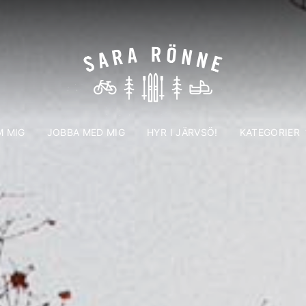
 MIG
JOBBA MED MIG
HYR I JÄRVSÖ!
KATEGORIER