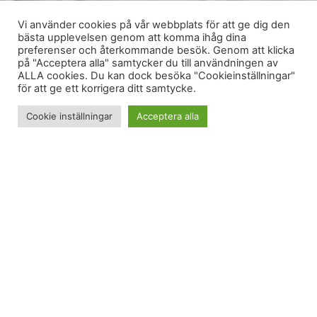
Vi använder cookies på vår webbplats för att ge dig den
bästa upplevelsen genom att komma ihåg dina
preferenser och återkommande besök. Genom att klicka
på "Acceptera alla" samtycker du till användningen av
ALLA cookies. Du kan dock besöka "Cookieinställningar"
för att ge ett korrigera ditt samtycke.
Cookie inställningar
Acceptera alla
Det var soligt i måndags så jag och Danny sågs på
fjället på eftermiddagen. Vi gick upp i Ullådalen
och passerade fjällbjörkar, platåer och mjuka
fjälldyner. Det blåste knappt, det är lågsäsong och
det var ljust och ljuvligt. På en sten packade vi upp
ryggsäcken och åt kakor. Sedan åkte vi ned, med
Hazel springandes bredvid oss, och så hann vi hem