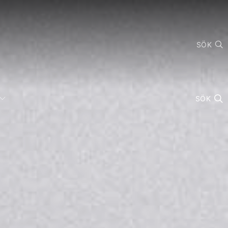
SÖK
SÖK