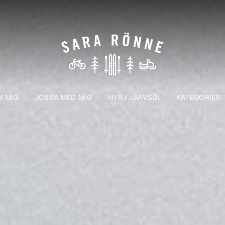
 MIG
JOBBA MED MIG
HYR I JÄRVSÖ!
KATEGORIER