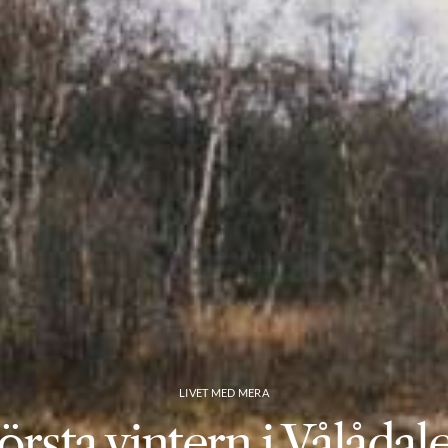
LIVET MED MERA
örsta vintern i Vålådal