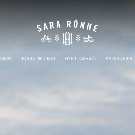
 MIG
JOBBA MED MIG
HYR I JÄRVSÖ!
KATEGORIER