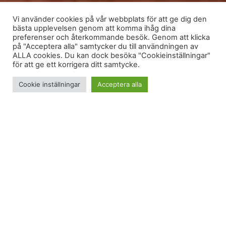
Vi använder cookies på vår webbplats för att ge dig den
bästa upplevelsen genom att komma ihåg dina
preferenser och återkommande besök. Genom att klicka
på "Acceptera alla" samtycker du till användningen av
ALLA cookies. Du kan dock besöka "Cookieinställningar"
för att ge ett korrigera ditt samtycke.
Cookie inställningar
Acceptera alla
Reklam för
Visit Dalarna
Varför har restaurangtipset
Solgårdskrogen
med
Michelinkock och det ambitiösa från-jord-till-bord-
tänket helt gått mig förbi? Jag tog med mig min
foodie Danny till Solgårdskrogen i torsdags för en
säsongsmeny med start i trädgården, och