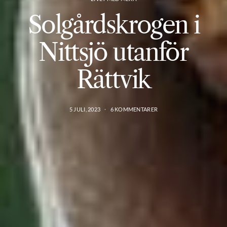
Solgårdskrogen i
Nittsjö utanför
Rättvik
5 JULI, 2023
6 KOMMENTARER