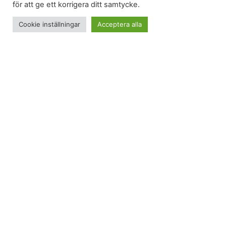
för att ge ett korrigera ditt samtycke.
Cookie inställningar
Acceptera alla
Jag ska träffa min allra bästa vän och när tåget
rullar in på Bollnäs station och hon med ett stort
leende kliver det stora steget ner på perrongen
skrattar hon och säger att hon är förvånad att jag
inte hört av mig en extra gång för att fråga när
tåget ska anlända. Jag har tänkt göra det många
gånger det senaste dygnet, för jag hittar inte den
skärmdump på tågtiderna hon skickade några
dagar innan. Men jag har kollat ankommande tåg
från Stockholm och det är bara två tåg som ska
anlända mellan 10 och 11 så jag parkerar stolt bilen