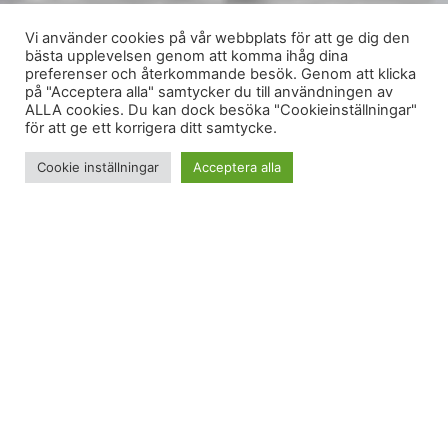
Vi använder cookies på vår webbplats för att ge dig den
bästa upplevelsen genom att komma ihåg dina
preferenser och återkommande besök. Genom att klicka
på "Acceptera alla" samtycker du till användningen av
ALLA cookies. Du kan dock besöka "Cookieinställningar"
för att ge ett korrigera ditt samtycke.
Cookie inställningar
Acceptera alla
Vi har allt det vackra framför oss
, sjunger Benjamin
Ingross i låten “Allt det vackra”. Under några veckor
kommer jag och
Bucket Life
att skriva inlägg på
teman från låttexter och titlar vi fastnat för. Här är
mitt inlägg på tema
Vi har allt det vackra framför
oss
: