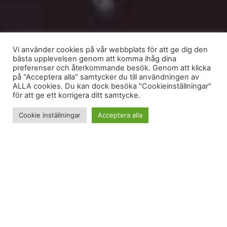
Vi använder cookies på vår webbplats för att ge dig den
bästa upplevelsen genom att komma ihåg dina
preferenser och återkommande besök. Genom att klicka
på "Acceptera alla" samtycker du till användningen av
ALLA cookies. Du kan dock besöka "Cookieinställningar"
för att ge ett korrigera ditt samtycke.
Cookie inställningar
Acceptera alla
Ibland kan jag tänka att det är knasigt att
sommaren är nu. NU liksom. Det jag gått och
längtat efter så länge händer NU. Att jag dessutom
inte har någon helt spikad sommarplan för juli hade
kunnat innebära att den där insikten blivit en stress