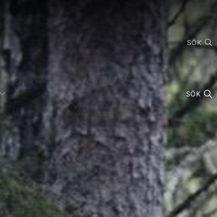
SÖK
SÖK