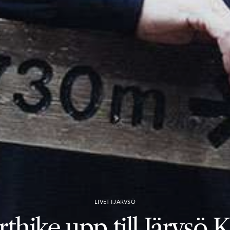
LIVET I JÄRVSÖ
thike upp till Järvsö 