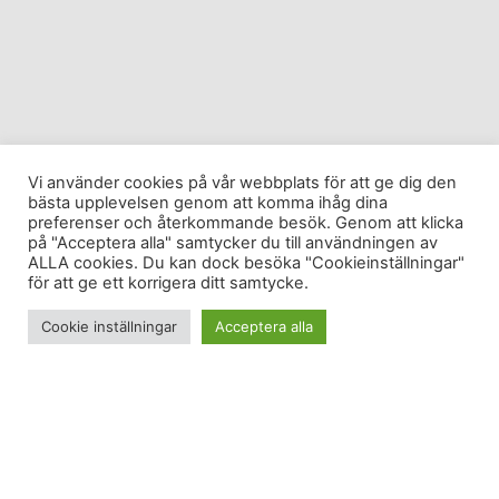
Vi använder cookies på vår webbplats för att ge dig den
bästa upplevelsen genom att komma ihåg dina
preferenser och återkommande besök. Genom att klicka
på "Acceptera alla" samtycker du till användningen av
ALLA cookies. Du kan dock besöka "Cookieinställningar"
för att ge ett korrigera ditt samtycke.
Cookie inställningar
Acceptera alla
Några av de roligaste inläggen som finns att läsa
är vilka bloggar som andra bloggare läser. Det ger