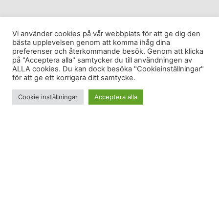
Vi använder cookies på vår webbplats för att ge dig den
bästa upplevelsen genom att komma ihåg dina
preferenser och återkommande besök. Genom att klicka
på "Acceptera alla" samtycker du till användningen av
ALLA cookies. Du kan dock besöka "Cookieinställningar"
för att ge ett korrigera ditt samtycke.
Cookie inställningar
Acceptera alla
Igår sprang jag på myr. Att springa på myr är
uppskattat och populärt bland längdskidåkare. Det
är som att springa i djup sand ungefär; varje steg
sjunker man ner en bit i blöt våtmark. När det går
utför är det ljuvligt och så himla lätt och enkelt.
Men uppför. Alltså. Dödsjobbigt!