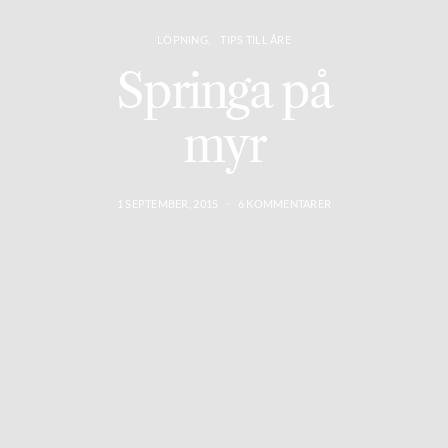
LÖPNING
TIPS TILL ÅRE
Springa på
myr
1 SEPTEMBER, 2015
6 KOMMENTARER