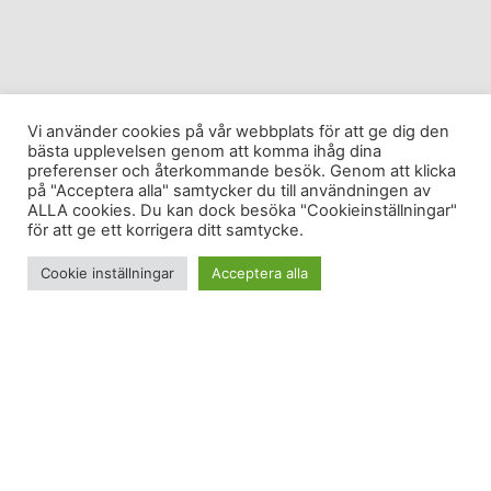
Vi använder cookies på vår webbplats för att ge dig den
bästa upplevelsen genom att komma ihåg dina
preferenser och återkommande besök. Genom att klicka
på "Acceptera alla" samtycker du till användningen av
ALLA cookies. Du kan dock besöka "Cookieinställningar"
för att ge ett korrigera ditt samtycke.
Cookie inställningar
Acceptera alla
I helgen var jag ute och sprang långpass – jag
tränar just nu inför marathon i Dublin i slutet av
oktober. Jag har sprungit rätt mycket terräng
under sommarhalvåret; men 20 km terränglöpning i