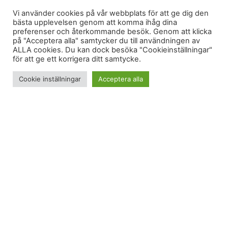
Vi använder cookies på vår webbplats för att ge dig den
bästa upplevelsen genom att komma ihåg dina
preferenser och återkommande besök. Genom att klicka
på "Acceptera alla" samtycker du till användningen av
ALLA cookies. Du kan dock besöka "Cookieinställningar"
för att ge ett korrigera ditt samtycke.
Cookie inställningar
Acceptera alla
Den här dagen var fin; en måndag utöver det
vanliga. Jag hade som vanligt svårt att sova
eftersom det var fullmåne – och blodmånen höll jag
koll på från huvudkudden. Klockan 2, klockan 3,
klockan 4 och klockan 5 kikade jag på den. Och
sedan när klockan ringde strax efter 6 så sov jag.