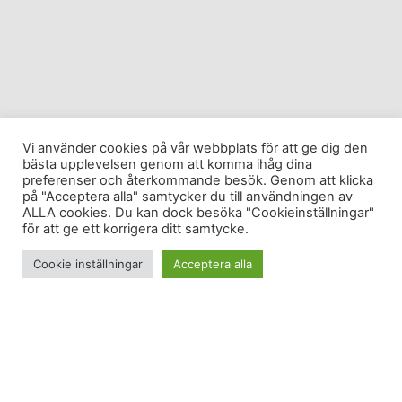
Vi använder cookies på vår webbplats för att ge dig den
bästa upplevelsen genom att komma ihåg dina
preferenser och återkommande besök. Genom att klicka
på "Acceptera alla" samtycker du till användningen av
ALLA cookies. Du kan dock besöka "Cookieinställningar"
för att ge ett korrigera ditt samtycke.
Cookie inställningar
Acceptera alla
Vi sitter på ett plan på väg till Europa – och på väg
hem till vintern. Min chef rapporterade -11 grader i