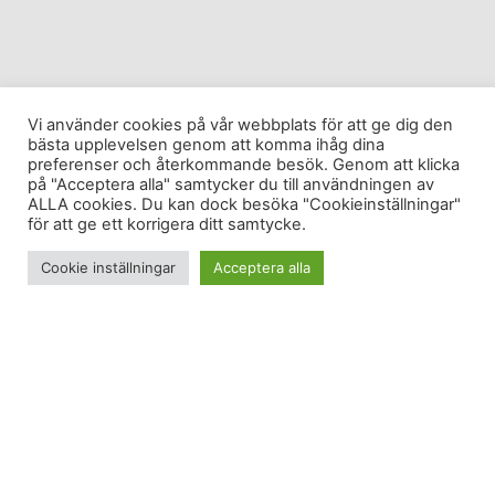
Vi använder cookies på vår webbplats för att ge dig den
bästa upplevelsen genom att komma ihåg dina
preferenser och återkommande besök. Genom att klicka
på "Acceptera alla" samtycker du till användningen av
ALLA cookies. Du kan dock besöka "Cookieinställningar"
för att ge ett korrigera ditt samtycke.
Cookie inställningar
Acceptera alla
Jag nämnde igår att jag verkligen
uppskattade Marie Hallander Larssons presentation
på Healthy Business 2013 på Nalen. Jag har mer
och mer kommit till insikt att mental hälsa är