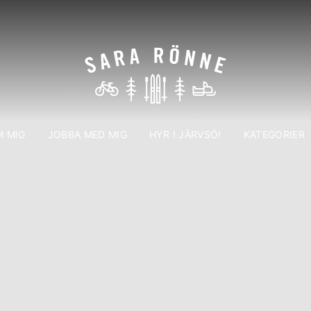
 MIG
JOBBA MED MIG
HYR I JÄRVSÖ!
KATEGORIER