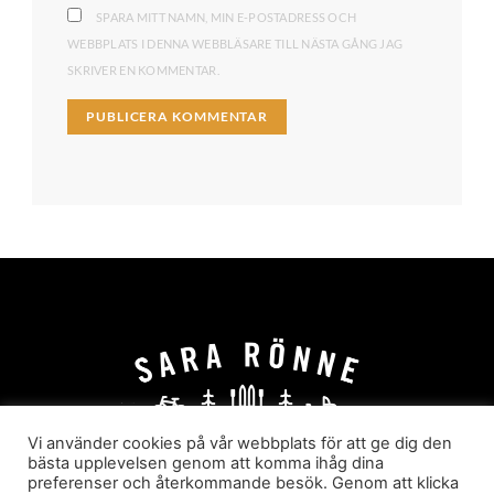
SPARA MITT NAMN, MIN E-POSTADRESS OCH
WEBBPLATS I DENNA WEBBLÄSARE TILL NÄSTA GÅNG JAG
SKRIVER EN KOMMENTAR.
Vi använder cookies på vår webbplats för att ge dig den
bästa upplevelsen genom att komma ihåg dina
preferenser och återkommande besök. Genom att klicka
HEM
OM MIG
JOBBA MED MIG