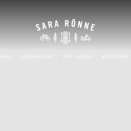
 MIG
JOBBA MED MIG
HYR I JÄRVSÖ!
KATEGORIER