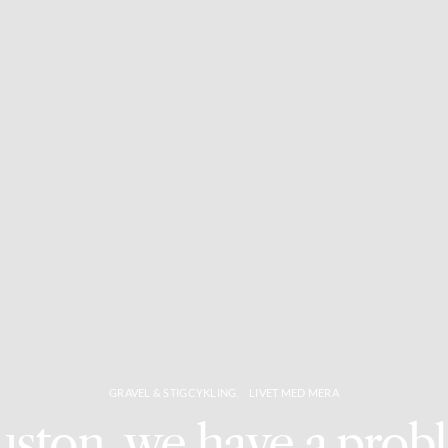
GRAVEL & STIGCYKLING
LIVET MED MERA
ston, we have a prob