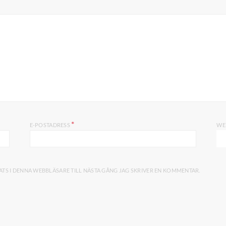
*
E-POSTADRESS
WE
TS I DENNA WEBBLÄSARE TILL NÄSTA GÅNG JAG SKRIVER EN KOMMENTAR.