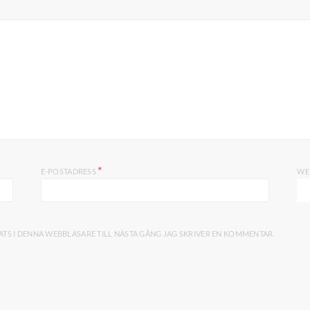
*
E-POSTADRESS
WE
TS I DENNA WEBBLÄSARE TILL NÄSTA GÅNG JAG SKRIVER EN KOMMENTAR.