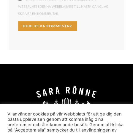
WEBBPLATS I DENNA WEBBLÄSARE TILL NÄSTA GÅNG JAG
SKRIVER EN KOMMENTAR.
Vi använder cookies på vår webbplats för att ge dig den
bästa upplevelsen genom att komma ihåg dina
preferenser och återkommande besök. Genom att klicka
HEM
OM MIG
JOBBA MED MIG
på "Acceptera alla" samtycker du till användningen av