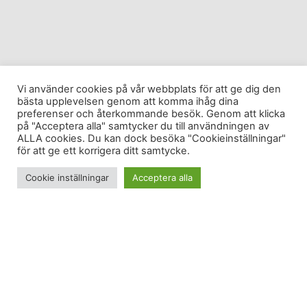
Vi använder cookies på vår webbplats för att ge dig den
bästa upplevelsen genom att komma ihåg dina
preferenser och återkommande besök. Genom att klicka
på "Acceptera alla" samtycker du till användningen av
ALLA cookies. Du kan dock besöka "Cookieinställningar"
för att ge ett korrigera ditt samtycke.
Cookie inställningar
Acceptera alla
Sitter här och jobbar samtidigt som jetlagen kickar
in. Jag som sa, förvisso lite skämtsamt, till mina
kollegor att jetlag inte är något som jag som är så