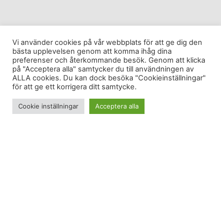
Vi använder cookies på vår webbplats för att ge dig den
bästa upplevelsen genom att komma ihåg dina
preferenser och återkommande besök. Genom att klicka
på "Acceptera alla" samtycker du till användningen av
ALLA cookies. Du kan dock besöka "Cookieinställningar"
för att ge ett korrigera ditt samtycke.
Cookie inställningar
Acceptera alla
PR-byråerna går på högvarv inför sommaren.
Beach 09 har varit i antågande vad gäller att forma
kroppen sedan Beach 08 tog slut (om man nu inte
vill stå i vassen), men det är mer som ska grejas.
Vissa
grejar det genom Philips-sponsrad epilering.