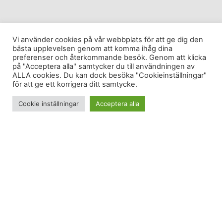
Vi använder cookies på vår webbplats för att ge dig den
bästa upplevelsen genom att komma ihåg dina
preferenser och återkommande besök. Genom att klicka
på "Acceptera alla" samtycker du till användningen av
ALLA cookies. Du kan dock besöka "Cookieinställningar"
för att ge ett korrigera ditt samtycke.
Cookie inställningar
Acceptera alla
Jag har varit i Åre i 3 dagar nu – men har inte stått
på skidorna en endaste igång. Istället har jag
jobbat en del. Idag tröttnade jag på det och tog
med mig Grabben och hunden Trixa ut på en
promenad. Det slutade med att vi gick ända till