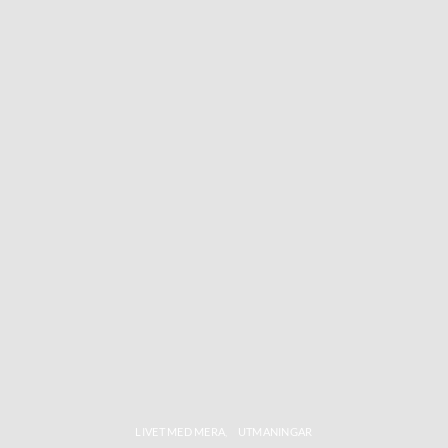
LIVET MED MERA
UTMANINGAR