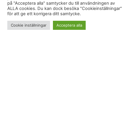
på "Acceptera alla" samtycker du till användningen av
ALLA cookies. Du kan dock besöka "Cookieinställningar"
för att ge ett korrigera ditt samtycke.
Cookie inställningar
Acceptera alla
Jag skulle bara skriva en kommentar på
Coola K:s
blogg
. Och så skrev jag
såhär
.
Vad hände?
Hur tänkte jag när jag skrev kommentaren?
Så jäkla kul var det inte
förra gången vi sprang en mara
på löpband
!