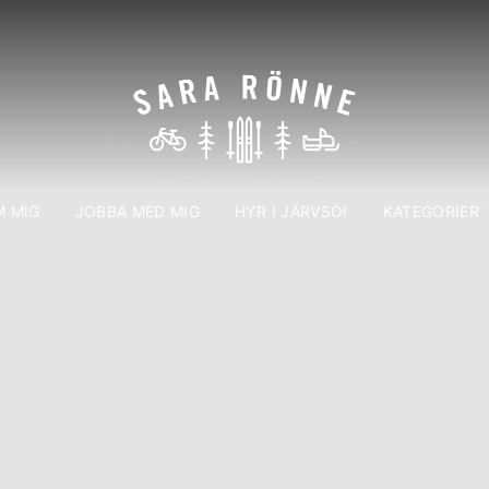
 MIG
JOBBA MED MIG
HYR I JÄRVSÖ!
KATEGORIER