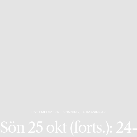
LIVET MED MERA
SPINNING
UTMANINGAR
Sön 25 okt (forts.): 24