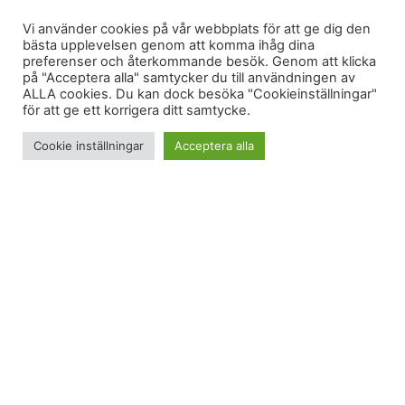
Vi använder cookies på vår webbplats för att ge dig den
bästa upplevelsen genom att komma ihåg dina
preferenser och återkommande besök. Genom att klicka
på "Acceptera alla" samtycker du till användningen av
ALLA cookies. Du kan dock besöka "Cookieinställningar"
för att ge ett korrigera ditt samtycke.
Cookie inställningar
Acceptera alla
Det gäller att maxa träningen när tillfället bjuds.
Morgonträning
Jag och
River
tog tillfället i akt att träna med
Terese
nu när hon äntligen kommit hem från
semester på lyxbåt och blivit friskare från halsont.