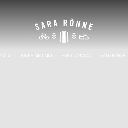
 MIG
JOBBA MED MIG
HYR I JÄRVSÖ!
KATEGORIER