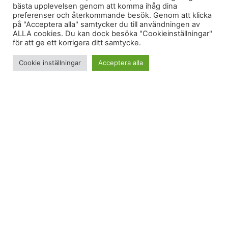
bästa upplevelsen genom att komma ihåg dina
preferenser och återkommande besök. Genom att klicka
på "Acceptera alla" samtycker du till användningen av
ALLA cookies. Du kan dock besöka "Cookieinställningar"
för att ge ett korrigera ditt samtycke.
Cookie inställningar
Acceptera alla
Jag är på G igen!
Skön styrka
Jag tror att det står benstyrka på dagens program, men
det blev armar, axlar och mage istället. Jag kände att
det var bättre att jag tog igen den biten (skulle ju kört
armar och axlar härmodagen men då blev det ju inget)
eftersom det partiet släpar efter mer än benen.
Det blev Zenit idag. Ett av mina favoritcenter! Nere i