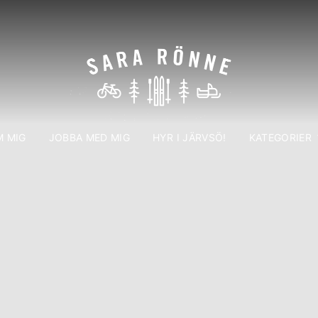
 MIG
JOBBA MED MIG
HYR I JÄRVSÖ!
KATEGORIER