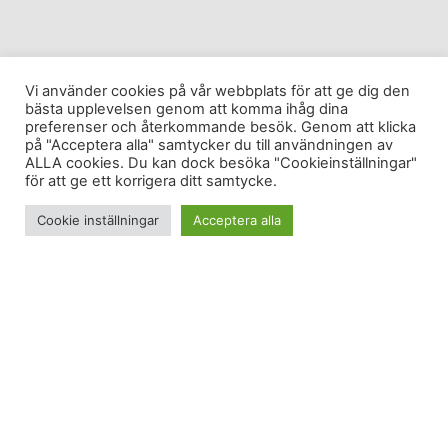
Vi använder cookies på vår webbplats för att ge dig den
bästa upplevelsen genom att komma ihåg dina
preferenser och återkommande besök. Genom att klicka
på "Acceptera alla" samtycker du till användningen av
ALLA cookies. Du kan dock besöka "Cookieinställningar"
för att ge ett korrigera ditt samtycke.
Cookie inställningar
Acceptera alla
Lördagskväll och en Bondfilm på TV3. I en av
reklampauserna stack jag iväg och joggade. Och
knappt två reklampauser senare var jag tillbaka.