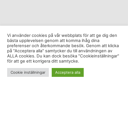
Vi använder cookies på vår webbplats för att ge dig den
bästa upplevelsen genom att komma ihåg dina
preferenser och återkommande besök. Genom att klicka
på "Acceptera alla" samtycker du till användningen av
ALLA cookies. Du kan dock besöka "Cookieinställningar"
för att ge ett korrigera ditt samtycke.
Cookie inställningar
Acceptera alla
Inte bara mjölk ger starka ben. Nej det gäller att träna
dem rätt också.