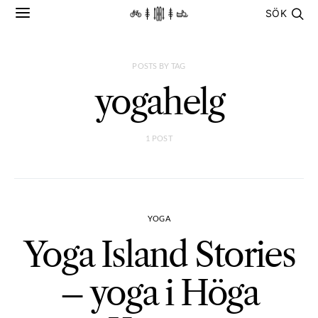
SÖK
POSTS BY TAG
yogahelg
1 POST
YOGA
Yoga Island Stories
– yoga i Höga