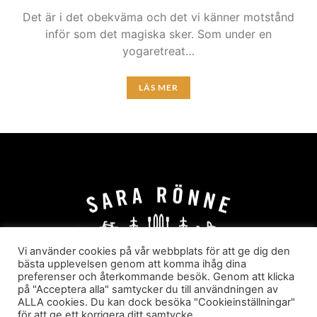
Det är i det obekväma och det vi känner motstånd
inför som det magiska sker. Som under en
yogaretreat…
LÄS MER
Vi använder cookies på vår webbplats för att ge dig den
bästa upplevelsen genom att komma ihåg dina
preferenser och återkommande besök. Genom att klicka
HEM
OM MIG
JOBBA MED MIG
på "Acceptera alla" samtycker du till användningen av
HYR I JÄRVSÖ!
KATEGORIER
ALLA cookies. Du kan dock besöka "Cookieinställningar"
för att ge ett korrigera ditt samtycke.