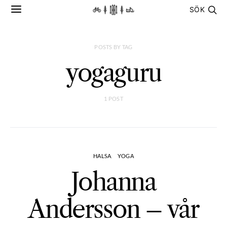
SÖK
POSTS BY TAG
yogaguru
1 POST
HALSA
YOGA
Johanna
Andersson – vår