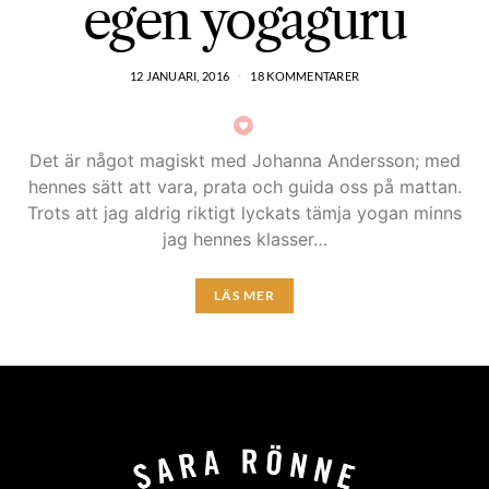
egen yogaguru
12 JANUARI, 2016
18 KOMMENTARER
Det är något magiskt med Johanna Andersson; med
hennes sätt att vara, prata och guida oss på mattan.
Trots att jag aldrig riktigt lyckats tämja yogan minns
jag hennes klasser…
LÄS MER