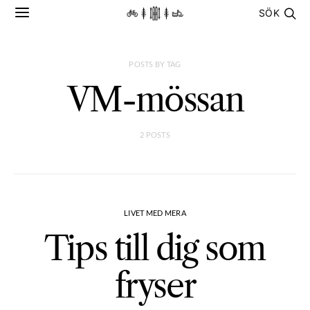
SÖK
POSTS BY TAG
VM-mössan
2 POSTS
LIVET MED MERA
Tips till dig som
fryser