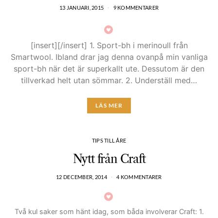
13 JANUARI, 2015
9 KOMMENTARER
[insert][/insert] 1. Sport-bh i merinoull från
Smartwool. Ibland drar jag denna ovanpå min vanliga
sport-bh när det är superkallt ute. Dessutom är den
tillverkad helt utan sömmar. 2. Underställ med…
LÄS MER
TIPS TILL ÅRE
Nytt från Craft
12 DECEMBER, 2014
4 KOMMENTARER
Två kul saker som hänt idag, som båda involverar Craft: 1.