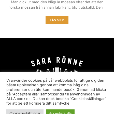
Man gick ut med den blågula mössan efter det att den
norska mössan från annan fabrikant, blivit utskälld. Den…
LÄS MER
Vi använder cookies på vår webbplats för att ge dig den
bästa upplevelsen genom att komma ihåg dina
preferenser och återkommande besök. Genom att klicka
HEM
OM MIG
JOBBA MED MIG
på "Acceptera alla" samtycker du till användningen av
HYR I JÄRVSÖ!
KATEGORIER
ALLA cookies. Du kan dock besöka "Cookieinställningar"
för att ge ett korrigera ditt samtycke.
Sara Rönne. En blogg om frihet, upplevelser och
äventyr
Cookie inställningar
Acceptera alla