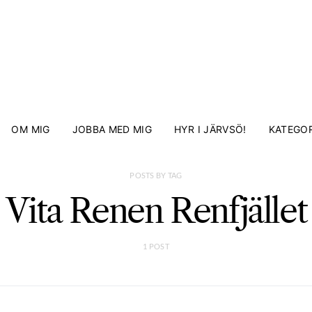
OM MIG
JOBBA MED MIG
HYR I JÄRVSÖ!
KATEGOR
POSTS BY TAG
Vita Renen Renfjället
1 POST