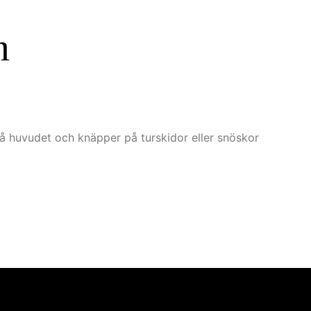
n
på huvudet och knäpper på turskidor eller snöskor