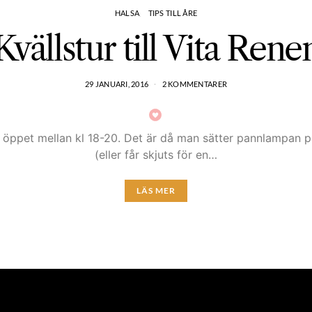
HALSA
TIPS TILL ÅRE
Kvällstur till Vita Rene
29 JANUARI, 2016
2 KOMMENTARER
et öppet mellan kl 18-20. Det är då man sätter pannlampan 
(eller får skjuts för en…
LÄS MER