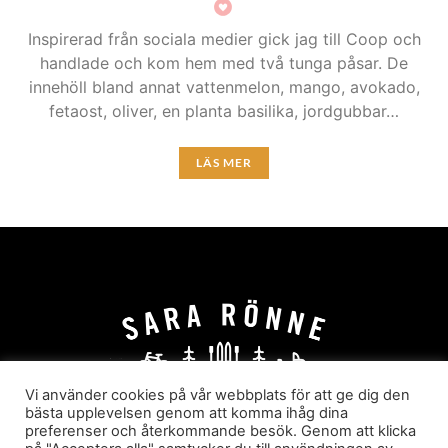
Inspirerad från sociala medier gick jag till Coop och
handlade och kom hem med två tunga påsar. De
innehöll bland annat vattenmelon, mango, avokado,
fetaost, oliver, en planta basilika, jordgubbar…
LÄS MER
Vi använder cookies på vår webbplats för att ge dig den
bästa upplevelsen genom att komma ihåg dina
preferenser och återkommande besök. Genom att klicka
HEM
OM MIG
JOBBA MED MIG