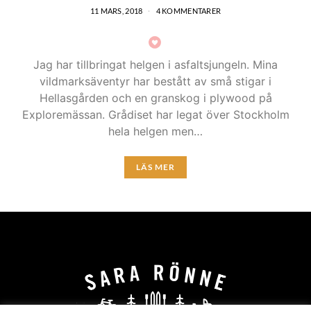
11 MARS, 2018
4 KOMMENTARER
Jag har tillbringat helgen i asfaltsjungeln. Mina
vildmarksäventyr har bestått av små stigar i
Hellasgården och en granskog i plywood på
Exploremässan. Grådiset har legat över Stockholm
hela helgen men…
LÄS MER