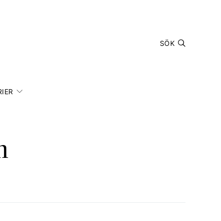
SÖK
IER
n