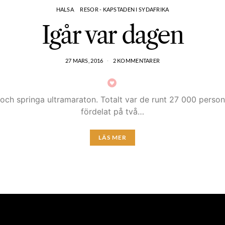
HALSA
RESOR - KAPSTADEN I SYDAFRIKA
Igår var dagen
27 MARS, 2016
2 KOMMENTARER
äg och springa ultramaraton. Totalt var de runt 27 000 per
fördelat på två…
LÄS MER