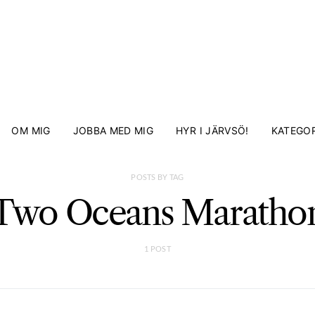
OM MIG
JOBBA MED MIG
HYR I JÄRVSÖ!
KATEGOR
POSTS BY TAG
Two Oceans Maratho
1 POST