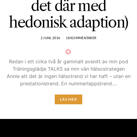
det där med
hedonisk adaption)
2 JUNI, 2016
18 KOMMENTARER
Redan i ett cirka två år gammalt avsnitt av min pod
Träningsglädje TALKS sa min vän hälsostrategen
Annie att det är ingen hälsotrend vi har haft – utan en
prestationstrend. En nummerlappstrend.…
LÄS MER