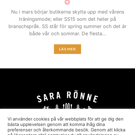
Nu i mars börjar butikerna skylta upp med vårens
träningsmode; eller SS15 som det heter på
branschspråk. SS står för spring summer och det är
både vår och sommar. De flesta…
LÄS MER
Vi använder cookies på vår webbplats för att ge dig den
bästa upplevelsen genom att komma ihåg dina
preferenser och återkommande besök. Genom att klicka
HEM
OM MIG
JOBBA MED MIG