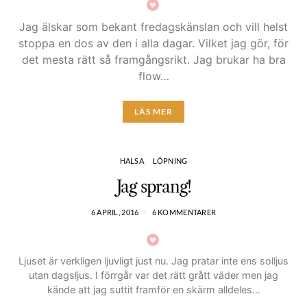
Jag älskar som bekant fredagskänslan och vill helst
stoppa en dos av den i alla dagar. Vilket jag gör, för
det mesta rätt så framgångsrikt. Jag brukar ha bra
flow…
LÄS MER
HALSA
LÖPNING
Jag sprang!
6 APRIL, 2016
6 KOMMENTARER
Ljuset är verkligen ljuvligt just nu. Jag pratar inte ens solljus
utan dagsljus. I förrgår var det rätt grått väder men jag
kände att jag suttit framför en skärm alldeles…