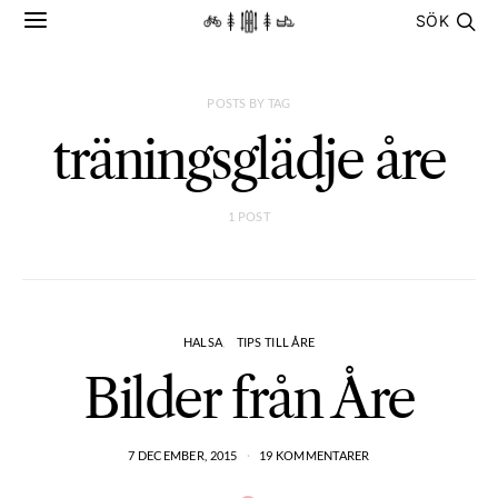
SÖK
POSTS BY TAG
träningsglädje åre
1 POST
HALSA
TIPS TILL ÅRE
Bilder från Åre
7 DECEMBER, 2015
19 KOMMENTARER