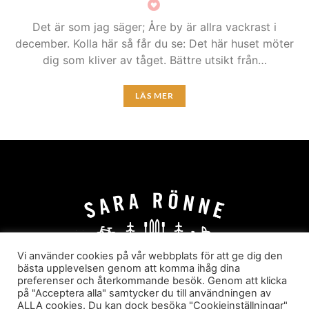
Det är som jag säger; Åre by är allra vackrast i
december. Kolla här så får du se: Det här huset möter
dig som kliver av tåget. Bättre utsikt från…
LÄS MER
Vi använder cookies på vår webbplats för att ge dig den
bästa upplevelsen genom att komma ihåg dina
preferenser och återkommande besök. Genom att klicka
HEM
OM MIG
JOBBA MED MIG
på "Acceptera alla" samtycker du till användningen av
HYR I JÄRVSÖ!
KATEGORIER
ALLA cookies. Du kan dock besöka "Cookieinställningar"