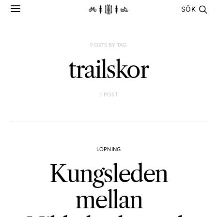
SÖK
POSTS BY TAG
trailskor
1 POST
LÖPNING
Kungsleden
mellan