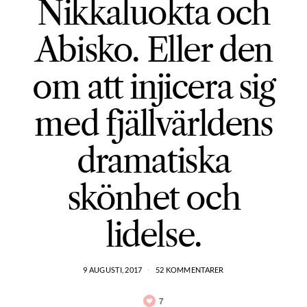
Nikkaluokta och
Abisko. Eller den
om att injicera sig
med fjällvärldens
dramatiska
skönhet och
lidelse.
9 AUGUSTI, 2017
52 KOMMENTARER
7