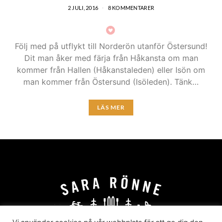
2 JULI, 2016
8 KOMMENTARER
Följ med på utflykt till Norderön utanför Östersund!
Dit man åker med färja från Håkansta om man
kommer från Hallen (Håkanstaleden) eller Isön om
man kommer från Östersund (Isöleden). Tänk…
LÄS MER