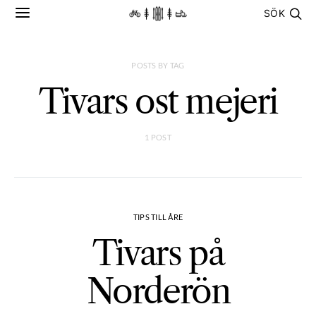
SÖK
POSTS BY TAG
Tivars ost mejeri
1 POST
TIPS TILL ÅRE
Tivars på
Norderön