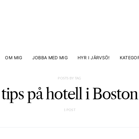
OM MIG
JOBBA MED MIG
HYR I JÄRVSÖ!
KATEGOR
POSTS BY TAG
tips på hotell i Boston
1 POST