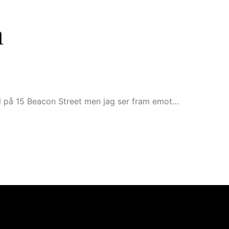
n
tel på 15 Beacon Street men jag ser fram emot…