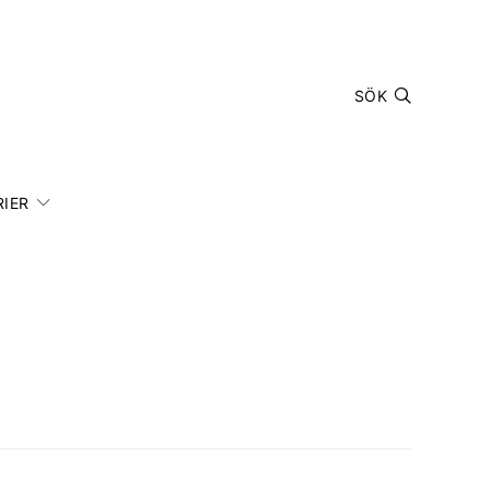
SÖK
IER