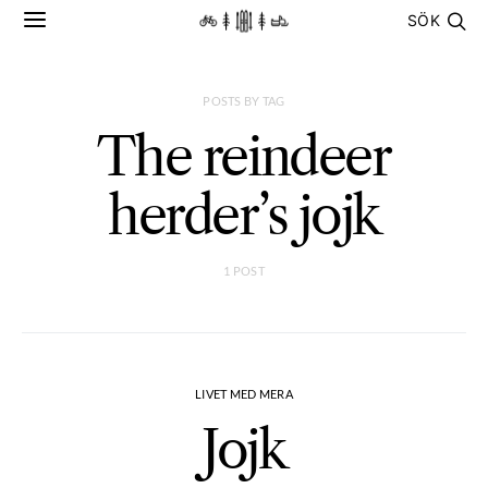
SÖK
POSTS BY TAG
The reindeer
herder’s jojk
1 POST
LIVET MED MERA
Jojk