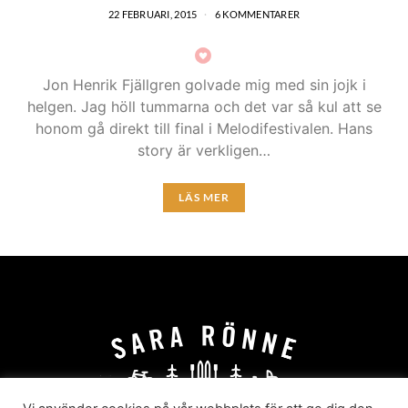
22 FEBRUARI, 2015
6 KOMMENTARER
Jon Henrik Fjällgren golvade mig med sin jojk i
helgen. Jag höll tummarna och det var så kul att se
honom gå direkt till final i Melodifestivalen. Hans
story är verkligen…
LÄS MER