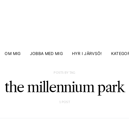
OM MIG
JOBBA MED MIG
HYR I JÄRVSÖ!
KATEGOR
POSTS BY TAG
the millennium park
1 POST