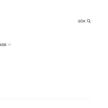
SÖK
IER