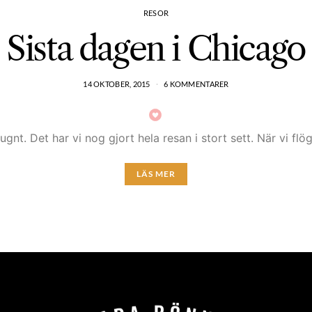
RESOR
Sista dagen i Chicago
14 OKTOBER, 2015
6 KOMMENTARER
ugnt. Det har vi nog gjort hela resan i stort sett. När vi f
LÄS MER